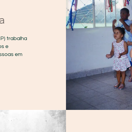
a
P) trabalha
os e
essoas em