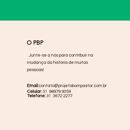
O PBP
Junte-se a nós para contribuir na
mudança da história de muitas
pessoas!
Email:
contato@projetobompastor.com.br
Celular:
31 98979 9359
Telefone:
31 3672 2277