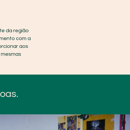
te da região
amento com a
rcionar aos
as mesmas
oas.