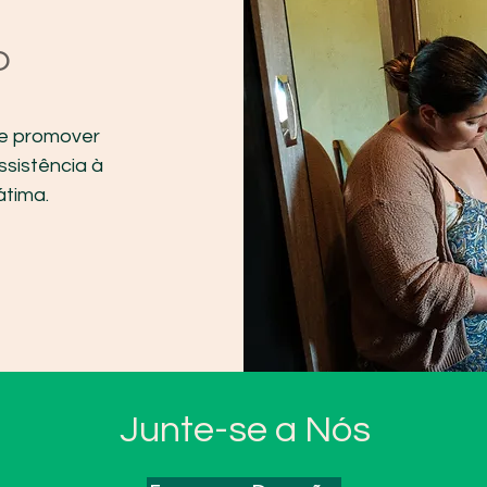
o
de promover
ssistência à
átima.
Junte-se a Nós